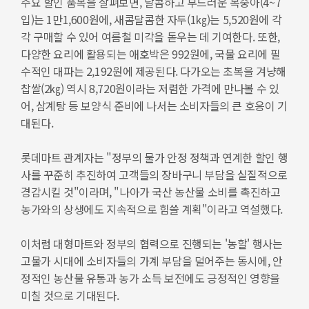
주요 할인 품목을 살펴보면, 달콤하고 부드러운 복숭아(4~7
입)는 1만1,600원에, 새콤달콤한 자두(1㎏)는 5,520원에 각
각 구매할 수 있어 여름철 미각을 돋우는 데 기여한다. 또한,
다양한 요리에 활용되는 애호박은 992원에, 국물 요리에 필
수적인 대파는 2,192원에 제공된다. 다가오는 초복을 겨냥해
찹쌀(2㎏) 역시 8,720원이라는 저렴한 가격에 만나볼 수 있
어, 삼계탕 등 보양식 준비에 나서는 소비자들의 큰 호응이 기
대된다.
롯데마트 관계자는 "정부의 물가 안정 정책과 연계한 할인 행
사를 꾸준히 추진하여 고객들의 장바구니 부담을 실질적으로
경감시킬 것"이라며, "나아가 국산 농산물 소비를 촉진하고
농가와의 상생에도 지속적으로 힘쓸 계획"이라고 역설했다.
이처럼 대형마트와 정부의 협력으로 진행되는 '농할' 행사는
고물가 시대에 소비자들의 가계 부담을 덜어주는 동시에, 안
정적인 농산물 유통과 농가 소득 보전에도 긍정적인 영향을
미칠 것으로 기대된다.