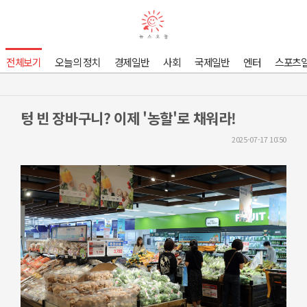
전체보기
오늘의 정치
경제일반
사회
국제일반
엔터
스포츠
텅 빈 장바구니? 이제 '농할'로 채워라!
2025-07-17 10:50