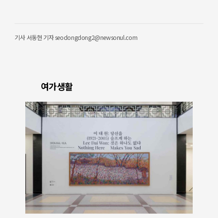
기사
서동현 기자 seodongdong2@newsonul.com
여가생활