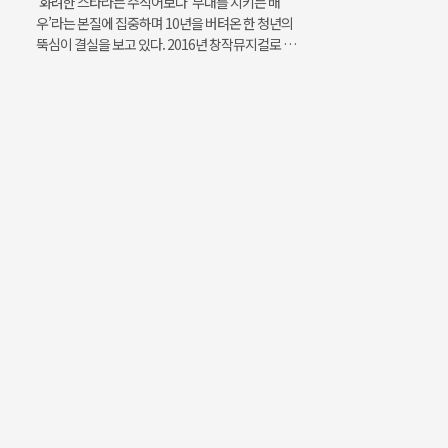
화려한 스타라는 수식어보다 ‘무대를 지키는 배
우’라는 본질에 집중하며 10년을 버텨온 한 청년의
뚝심이 결실을 보고 있다. 2016년 창작뮤지컬로 데
뷔한 이후 연극과 뮤