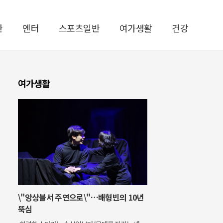
반
엔터
스포츠일반
여가생활
건강
여가생활
\"앙상블서 주연으로\"…배형빈의 10년
뚝심