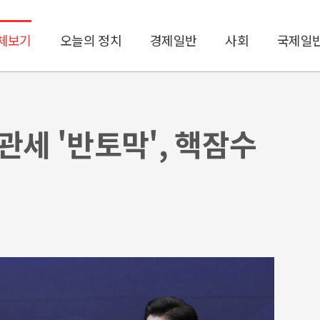
체보기
오늘의 정치
경제일반
사회
국제일
관세 '반토막', 핵잠수