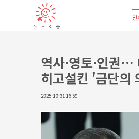
전
역사·영토·인권… 
히고설킨 '금단의 
2025-10-31 16:59