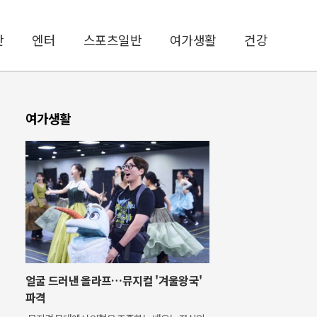
반
엔터
스포츠일반
여가생활
건강
여가생활
얼굴 드러낸 올라프…뮤지컬 '겨울왕국'
파격