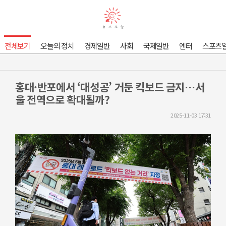
전체보기
오늘의 정치
경제일반
사회
국제일반
엔터
스포츠
홍대·반포에서 ‘대성공’ 거둔 킥보드 금지…서
울 전역으로 확대될까?
2025-11-03 17:31