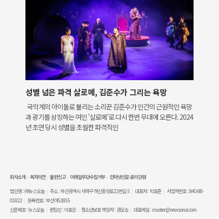
성별 넘은 파격 살로메, 김준수가 그리는 욕망
국악계의 아이돌로 불리는 소리꾼 김준수가 인간의 근원적인 욕망
과 광기를 상징하는 여인 '살로메'로 다시 한번 무대에 오른다. 2024
년 초연 당시 성별을 초월한 파격적인
회사소개
독자의견
불편신고
이메일무단수집거부
인터넷신문 윤리강령
|
|
|
|
법인명 : ㈜뉴스오늘
주소 : 부산광역시 사하구 하신중앙로22번길 5
대표자 : 박호준
사업자번호 : 840-88-
|
|
|
01822
등록번호 : 부산아52855
|
신문제호 : 뉴스오늘
편집인 : 이효은
청소년보호 책임자 : 권오승
대표메일 : master@newsonul.com
|
|
|