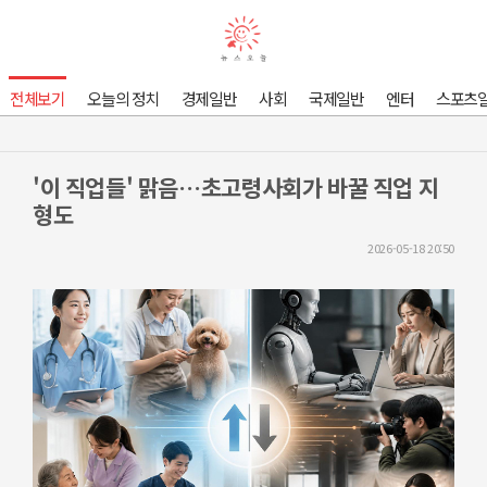
전체보기
오늘의 정치
경제일반
사회
국제일반
엔터
스포츠
'이 직업들' 맑음…초고령사회가 바꿀 직업 지
형도
2026-05-18 20:50