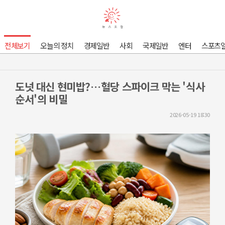
전체보기
오늘의 정치
경제일반
사회
국제일반
엔터
스포츠
도넛 대신 현미밥?…혈당 스파이크 막는 '식사
순서'의 비밀
2026-05-19 18:30